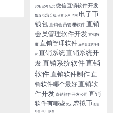
微信直销软件开发
安康
宝鸡
延安
电子币
投资分红
投资
榆林
汉中
渭南
钱包
直销
直销会员管理软件
会员管理软件开发
直销制
直销管理软件
度
直销管理软件开
直销系统开
直销系统
发
直销
直销系统软件
发
软件
直销软件制作
直
直销软
销软件哪个最好
件开发
直销
直销软件开发公司
虚拟币
软件有哪些
西安
英文
铜川
陕西
邢台