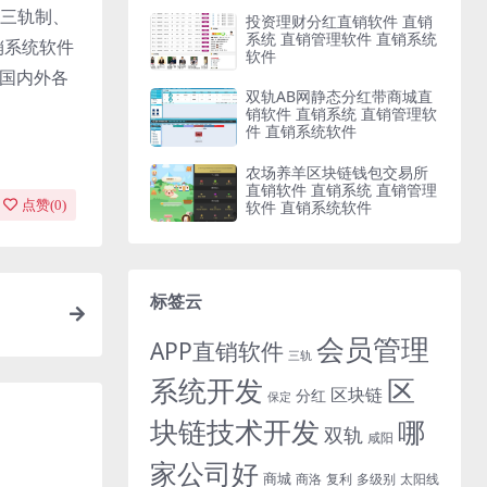
三轨制、
投资理财分红直销软件 直销
系统 直销管理软件 直销系统
销系统软件
软件
与国内外各
双轨AB网静态分红带商城直
销软件 直销系统 直销管理软
件 直销系统软件
农场养羊区块链钱包交易所
直销软件 直销系统 直销管理
软件 直销系统软件
点赞(
0
)
标签云
会员管理
APP直销软件
三轨
系统开发
区
区块链
分红
保定
块链技术开发
哪
双轨
咸阳
家公司好
商城
商洛
复利
多级别
太阳线