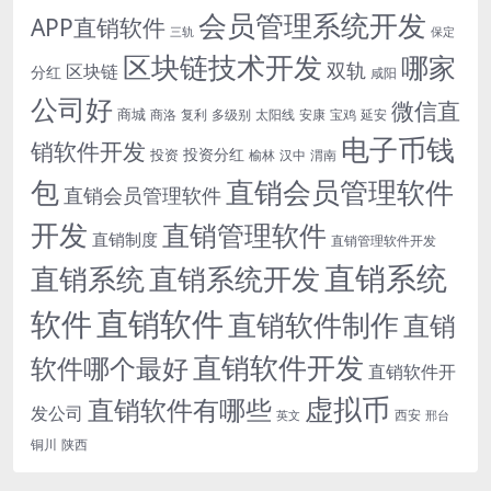
会员管理系统开发
APP直销软件
三轨
保定
区块链技术开发
哪家
双轨
区块链
分红
咸阳
公司好
微信直
商城
商洛
复利
多级别
太阳线
安康
宝鸡
延安
电子币钱
销软件开发
投资分红
投资
榆林
汉中
渭南
包
直销会员管理软件
直销会员管理软件
开发
直销管理软件
直销制度
直销管理软件开发
直销系统
直销系统开发
直销系统
直销软件
软件
直销软件制作
直销
直销软件开发
软件哪个最好
直销软件开
虚拟币
直销软件有哪些
发公司
西安
英文
邢台
铜川
陕西