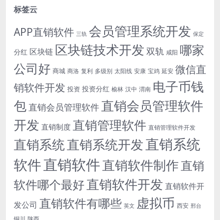
标签云
会员管理系统开发
APP直销软件
三轨
保定
区块链技术开发
哪家
双轨
区块链
分红
咸阳
公司好
微信直
商城
商洛
复利
多级别
太阳线
安康
宝鸡
延安
电子币钱
销软件开发
投资分红
投资
榆林
汉中
渭南
包
直销会员管理软件
直销会员管理软件
开发
直销管理软件
直销制度
直销管理软件开发
直销系统
直销系统开发
直销系统
直销软件
软件
直销软件制作
直销
直销软件开发
软件哪个最好
直销软件开
虚拟币
直销软件有哪些
发公司
西安
英文
邢台
铜川
陕西