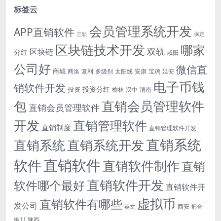
标签云
会员管理系统开发
APP直销软件
三轨
保定
区块链技术开发
哪家
双轨
区块链
分红
咸阳
公司好
微信直
商城
商洛
复利
多级别
太阳线
安康
宝鸡
延安
电子币钱
销软件开发
投资分红
投资
榆林
汉中
渭南
包
直销会员管理软件
直销会员管理软件
开发
直销管理软件
直销制度
直销管理软件开发
直销系统
直销系统开发
直销系统
直销软件
软件
直销软件制作
直销
直销软件开发
软件哪个最好
直销软件开
虚拟币
直销软件有哪些
发公司
西安
英文
邢台
铜川
陕西