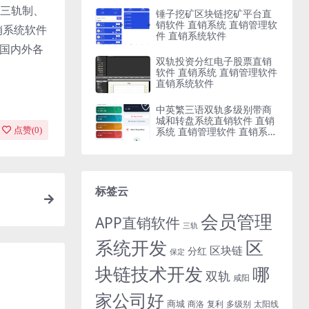
三轨制、
锤子挖矿区块链挖矿平台直
销软件 直销系统 直销管理软
销系统软件
件 直销系统软件
与国内外各
双轨投资分红电子股票直销
软件 直销系统 直销管理软件
直销系统软件
中英繁三语双轨多级别带商
城和转盘系统直销软件 直销
系统 直销管理软件 直销系统
点赞(
0
)
软件
标签云
会员管理
APP直销软件
三轨
系统开发
区
区块链
分红
保定
块链技术开发
哪
双轨
咸阳
家公司好
商城
商洛
复利
多级别
太阳线