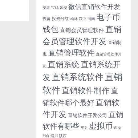
微信直销软件开发
安康
宝鸡
延安
电子币
投资分红
投资
榆林
汉中
渭南
钱包
直销
直销会员管理软件
会员管理软件开发
直销制
直销管理软件
度
直销管理软件开
直销系统开
直销系统
发
直销
直销系统软件
发
软件
直销软件制作
直
直销软
销软件哪个最好
件开发
直销
直销软件开发公司
虚拟币
软件有哪些
西安
英文
铜川
陕西
邢台