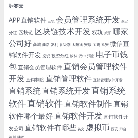
标签云
会员管理系统开发
APP直销软件
三轨
保定
区块链技术开发
哪家
双轨
区块链
分红
咸阳
公司好
微信直
商城
商洛
复利
多级别
太阳线
安康
宝鸡
延安
电子币钱
销软件开发
投资分红
投资
榆林
汉中
渭南
包
直销会员管理软件
直销会员管理软件
开发
直销管理软件
直销制度
直销管理软件开发
直销系统
直销系统开发
直销系统
直销软件
软件
直销软件制作
直销
直销软件开发
软件哪个最好
直销软件开
虚拟币
直销软件有哪些
发公司
西安
英文
邢台
铜川
陕西