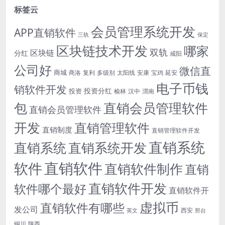
标签云
会员管理系统开发
APP直销软件
三轨
保定
区块链技术开发
哪家
双轨
区块链
分红
咸阳
公司好
微信直
商城
商洛
复利
多级别
太阳线
安康
宝鸡
延安
电子币钱
销软件开发
投资分红
投资
榆林
汉中
渭南
包
直销会员管理软件
直销会员管理软件
开发
直销管理软件
直销制度
直销管理软件开发
直销系统
直销系统开发
直销系统
直销软件
软件
直销软件制作
直销
直销软件开发
软件哪个最好
直销软件开
虚拟币
直销软件有哪些
发公司
西安
英文
邢台
铜川
陕西