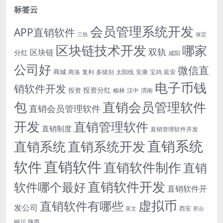
标签云
会员管理系统开发
APP直销软件
三轨
保定
区块链技术开发
哪家
双轨
区块链
分红
咸阳
公司好
微信直
商城
商洛
复利
多级别
太阳线
安康
宝鸡
延安
电子币钱
销软件开发
投资分红
投资
榆林
汉中
渭南
包
直销会员管理软件
直销会员管理软件
开发
直销管理软件
直销制度
直销管理软件开发
直销系统
直销系统开发
直销系统
直销软件
软件
直销软件制作
直销
直销软件开发
软件哪个最好
直销软件开
虚拟币
直销软件有哪些
发公司
西安
英文
邢台
铜川
陕西