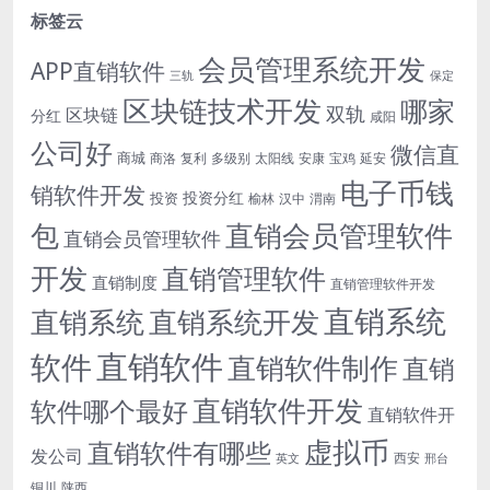
标签云
会员管理系统开发
APP直销软件
三轨
保定
区块链技术开发
哪家
双轨
区块链
分红
咸阳
公司好
微信直
商城
商洛
复利
多级别
太阳线
安康
宝鸡
延安
电子币钱
销软件开发
投资分红
投资
榆林
汉中
渭南
包
直销会员管理软件
直销会员管理软件
开发
直销管理软件
直销制度
直销管理软件开发
直销系统
直销系统开发
直销系统
直销软件
软件
直销软件制作
直销
直销软件开发
软件哪个最好
直销软件开
虚拟币
直销软件有哪些
发公司
西安
英文
邢台
铜川
陕西