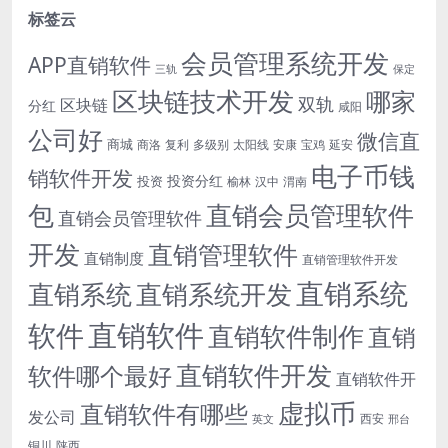
标签云
会员管理系统开发
APP直销软件
三轨
保定
区块链技术开发
哪家
双轨
区块链
分红
咸阳
公司好
微信直
商城
商洛
复利
多级别
太阳线
安康
宝鸡
延安
电子币钱
销软件开发
投资分红
投资
榆林
汉中
渭南
包
直销会员管理软件
直销会员管理软件
开发
直销管理软件
直销制度
直销管理软件开发
直销系统
直销系统开发
直销系统
直销软件
软件
直销软件制作
直销
直销软件开发
软件哪个最好
直销软件开
虚拟币
直销软件有哪些
发公司
西安
英文
邢台
铜川
陕西