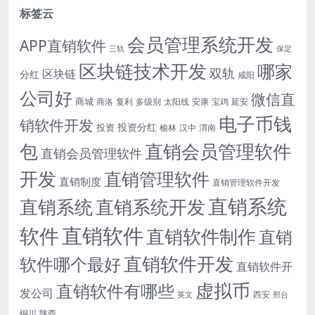
标签云
会员管理系统开发
APP直销软件
三轨
保定
区块链技术开发
哪家
双轨
区块链
分红
咸阳
公司好
微信直
商城
商洛
复利
多级别
太阳线
安康
宝鸡
延安
电子币钱
销软件开发
投资分红
投资
榆林
汉中
渭南
包
直销会员管理软件
直销会员管理软件
开发
直销管理软件
直销制度
直销管理软件开发
直销系统
直销系统开发
直销系统
直销软件
软件
直销软件制作
直销
直销软件开发
软件哪个最好
直销软件开
虚拟币
直销软件有哪些
发公司
西安
英文
邢台
铜川
陕西