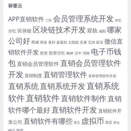
标签云
会员管理系统开发
APP直销软件
三轨
保定
区块链技术开发
哪家
双轨
区块链
分红
咸阳
公司好
微信直
商城
商洛
复利
多级别
太阳线
安康
宝鸡
延安
电子币钱
销软件开发
投资分红
投资
榆林
汉中
渭南
包
直销会员管理软件
直销会员管理软件
开发
直销管理软件
直销制度
直销管理软件开发
直销系统
直销系统开发
直销系统
直销软件
软件
直销软件制作
直销
直销软件开发
软件哪个最好
直销软件开
虚拟币
直销软件有哪些
发公司
西安
英文
邢台
铜川
陕西