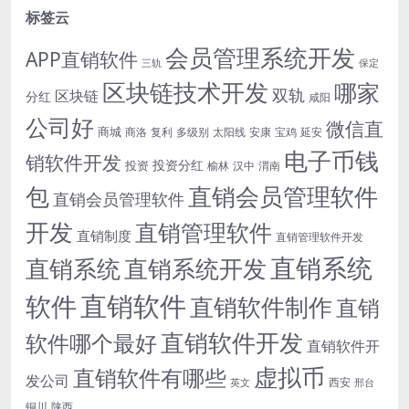
标签云
会员管理系统开发
APP直销软件
三轨
保定
区块链技术开发
哪家
双轨
区块链
分红
咸阳
公司好
微信直
商城
商洛
复利
多级别
太阳线
安康
宝鸡
延安
电子币钱
销软件开发
投资分红
投资
榆林
汉中
渭南
包
直销会员管理软件
直销会员管理软件
开发
直销管理软件
直销制度
直销管理软件开发
直销系统
直销系统开发
直销系统
直销软件
软件
直销软件制作
直销
直销软件开发
软件哪个最好
直销软件开
虚拟币
直销软件有哪些
发公司
西安
英文
邢台
铜川
陕西