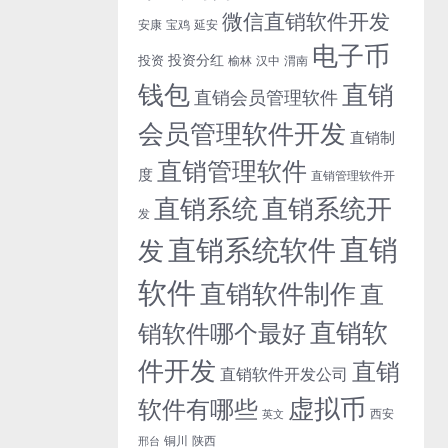
微信直销软件开发
安康
宝鸡
延安
电子币
投资分红
投资
榆林
汉中
渭南
钱包
直销
直销会员管理软件
会员管理软件开发
直销制
直销管理软件
度
直销管理软件开
直销系统开
直销系统
发
直销
直销系统软件
发
软件
直销软件制作
直
直销软
销软件哪个最好
件开发
直销
直销软件开发公司
虚拟币
软件有哪些
西安
英文
铜川
陕西
邢台