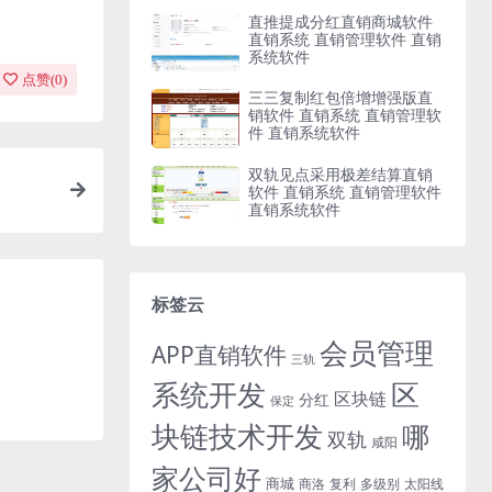
直推提成分红直销商城软件
直销系统 直销管理软件 直销
系统软件
点赞(
0
)
三三复制红包倍增增强版直
销软件 直销系统 直销管理软
件 直销系统软件
双轨见点采用极差结算直销
软件 直销系统 直销管理软件
直销系统软件
标签云
会员管理
APP直销软件
三轨
系统开发
区
区块链
分红
保定
块链技术开发
哪
双轨
咸阳
家公司好
商城
商洛
复利
多级别
太阳线