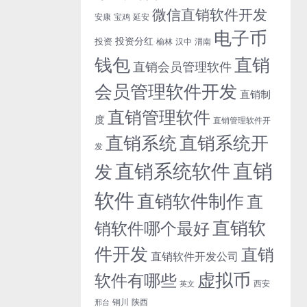
微信直销软件开发
安康
宝鸡
延安
电子币
投资分红
投资
榆林
汉中
渭南
钱包
直销
直销会员管理软件
会员管理软件开发
直销制
直销管理软件
度
直销管理软件开
直销系统开
直销系统
发
直销
直销系统软件
发
软件
直销软件制作
直
直销软
销软件哪个最好
件开发
直销
直销软件开发公司
虚拟币
软件有哪些
西安
英文
铜川
陕西
邢台