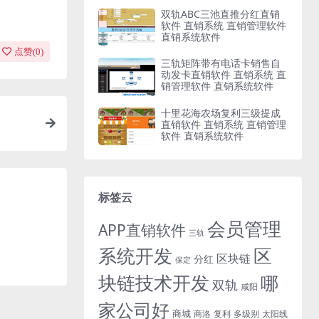
双轨ABC三池直推分红直销
软件 直销系统 直销管理软件
直销系统软件
点赞(
0
)
三轨矩阵带有电话卡销售自
动发卡直销软件 直销系统 直
销管理软件 直销系统软件
十里花海农场复利三级提成
直销软件 直销系统 直销管理
软件 直销系统软件
标签云
会员管理
APP直销软件
三轨
系统开发
区
区块链
分红
保定
块链技术开发
哪
双轨
咸阳
家公司好
商城
商洛
复利
多级别
太阳线