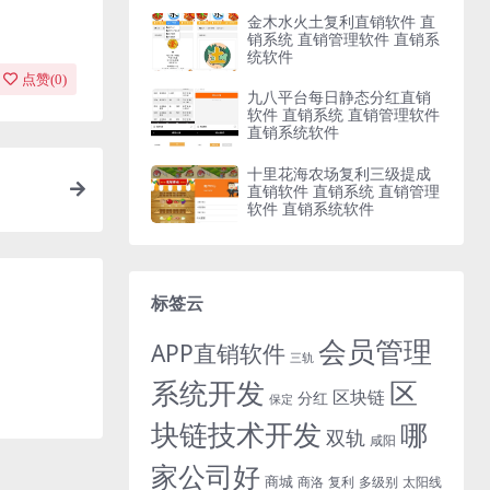
金木水火土复利直销软件 直
销系统 直销管理软件 直销系
统软件
点赞(
0
)
九八平台每日静态分红直销
软件 直销系统 直销管理软件
直销系统软件
十里花海农场复利三级提成
直销软件 直销系统 直销管理
软件 直销系统软件
标签云
会员管理
APP直销软件
三轨
系统开发
区
区块链
分红
保定
块链技术开发
哪
双轨
咸阳
家公司好
商城
商洛
复利
多级别
太阳线