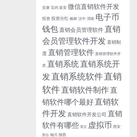
微信直销软件开发
安康
宝鸡
延安
电子币
投资分红
投资
榆林
汉中
渭南
钱包
直销
直销会员管理软件
会员管理软件开发
直销制
直销管理软件
度
直销管理软件开
直销系统开
直销系统
发
直销
直销系统软件
发
软件
直销软件制作
直
直销软
销软件哪个最好
件开发
直销
直销软件开发公司
虚拟币
软件有哪些
西安
英文
铜川
陕西
邢台