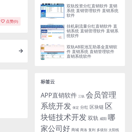
双轨投资分红直销软件 直销
系统 直销管理软件 直销系统
软件
点赞(
0
)
挂机刷流量分红直销软件 直
销系统 直销管理软件 直销系
统软件
双轨AB双池互助基金直销软
件 直销系统 直销管理软件
直销系统软件
标签云
会员管理
APP直销软件
三轨
系统开发
区
区块链
分红
保定
块链技术开发
哪
双轨
咸阳
家公司好
商城
商洛
复利
多级别
太阳线