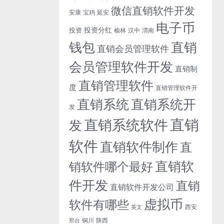
微信直销软件开发
安康
宝鸡
延安
电子币
投资分红
投资
榆林
汉中
渭南
钱包
直销
直销会员管理软件
会员管理软件开发
直销制
直销管理软件
度
直销管理软件开
直销系统开
直销系统
发
直销
直销系统软件
发
软件
直销软件制作
直
直销软
销软件哪个最好
件开发
直销
直销软件开发公司
虚拟币
软件有哪些
西安
英文
铜川
陕西
邢台