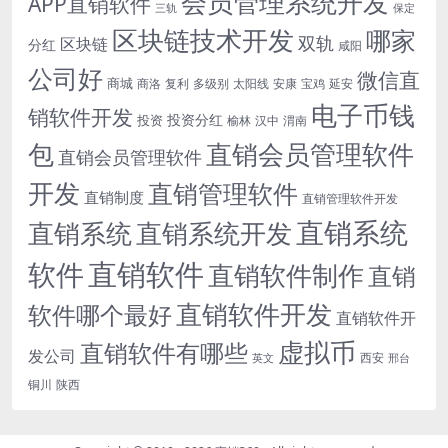
会员管理系统开发
APP直销软件
三轨
保定
区块链技术开发
哪家
双轨
区块链
分红
咸阳
公司好
微信直
商城
商洛
复利
多级别
太阳线
安康
宝鸡
延安
电子币钱
销软件开发
投资分红
投资
榆林
汉中
渭南
包
直销会员管理软件
直销会员管理软件
开发
直销管理软件
直销制度
直销管理软件开发
直销系统
直销系统开发
直销系统
直销软件
软件
直销软件制作
直销
直销软件开发
软件哪个最好
直销软件开
虚拟币
直销软件有哪些
发公司
西安
英文
邢台
铜川
陕西