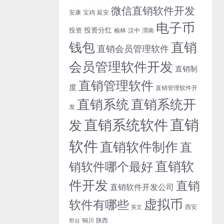
微信直销软件开发
安康
宝鸡
延安
电子币
投资分红
投资
榆林
汉中
渭南
钱包
直销
直销会员管理软件
会员管理软件开发
直销制
直销管理软件
度
直销管理软件开
直销系统开
直销系统
发
直销
直销系统软件
发
软件
直销软件制作
直
直销软
销软件哪个最好
件开发
直销
直销软件开发公司
虚拟币
软件有哪些
西安
英文
铜川
陕西
邢台