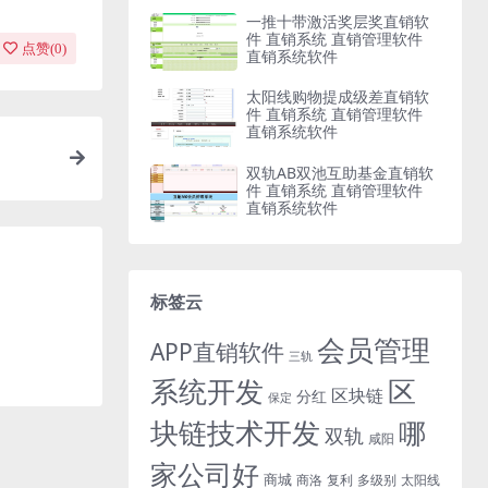
一推十带激活奖层奖直销软
件 直销系统 直销管理软件
点赞(
0
)
直销系统软件
太阳线购物提成级差直销软
件 直销系统 直销管理软件
直销系统软件
双轨AB双池互助基金直销软
件 直销系统 直销管理软件
直销系统软件
标签云
会员管理
APP直销软件
三轨
系统开发
区
区块链
分红
保定
块链技术开发
哪
双轨
咸阳
家公司好
商城
商洛
复利
多级别
太阳线