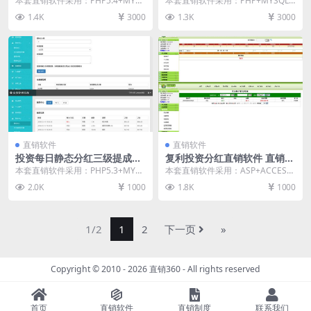
本套直销软件采用：PHP5.4+MYS
本套直销软件采用：PHP+MYSQL
销系统软件
直销系统软件
QL开发，是一套影视电影项目众筹
开发，是一套拼手气投资静态分红
1.4K
3000
1.3K
3000
投资直销软...
返利直销软件，...
直销软件
直销软件
投资每日静态分红三级提成直
复利投资分红直销软件 直销系
销软件 直销系统 直销管理软
统 直销管理软件 直销系统软
本套直销软件采用：PHP5.3+MYS
本套直销软件采用：ASP+ACCESS
件 直销系统软件
件
QL开发，是一套投资每日静态分红
开发，是一套复利投资分红直销软
2.0K
1000
1.8K
1000
三级提成直...
件，具体的玩...
1/2
1
2
下一页
»
Copyright © 2010 - 2026
直销360
- All rights reserved
首页
直销软件
直销制度
联系我们