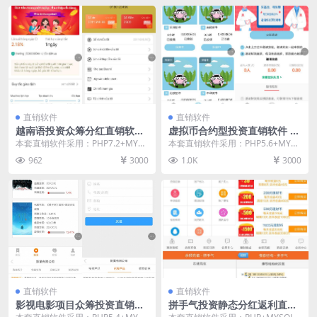
直销软件
直销软件
越南语投资众筹分红直销软件
虚拟币合约型投资直销软件 直
直销系统 直销管理软件 直销
销系统 直销管理软件 直销系
本套直销软件采用：PHP7.2+MYS
本套直销软件采用：PHP5.6+MYS
系统软件
统软件
QL环境，是一套多项目众筹投资分
QL环境，是一套虚拟币合约型投资
962
3000
1.0K
3000
红带积分兑...
直销软件，...
直销软件
直销软件
影视电影项目众筹投资直销软
拼手气投资静态分红返利直销
件 直销系统 直销管理软件 直
软件 直销系统 直销管理软件